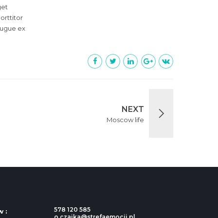
get
orttitor
 augue ex
NEXT
Moscow life
578 120 585
w
:
o.czajka@strefaemocji.pl