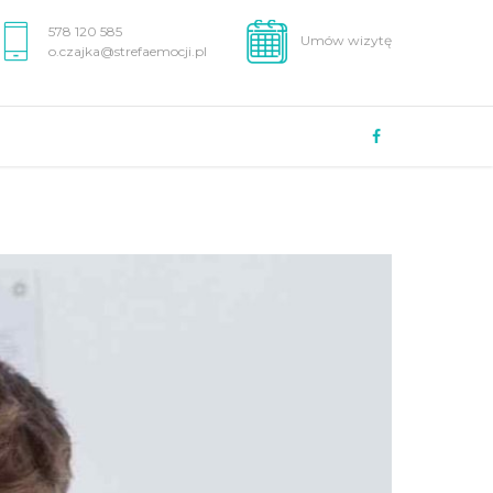
578 120 585
Umów wizytę
o.czajka@strefaemocji.pl