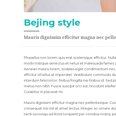
Bejing style
Mauris dignissim efficitur magna nec pell
Phasellus non lorem quis erat scelerisque efficitur. Nu
morbi tristique senectus et netus et malesuada fames a
Aenean mauris lorem, sodales eget condimentum nec, f
efficitur id tellus at imperdiet. Vestibulum commodo dui
interdum felis tortor, finibus fringilla nisi finibus id. Sed
metus non nibh. Fusce suscipit orci est, tincidunt eleif
Curabitur in placerat mi.
Mauris dignissim efficitur magna nec pellentesque. Cura
consequat nisi nisl sit amet lectus. Integer ac ornare dui.
taciti sociosqu ad litora torquent per conubia nostra,