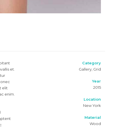
bitant
Category
llis et.
Gallery, Grid
tur
Year
 Donec
2015
 elit
 ac enim.
Location
New York
d
Material
 aptent
Wood
c