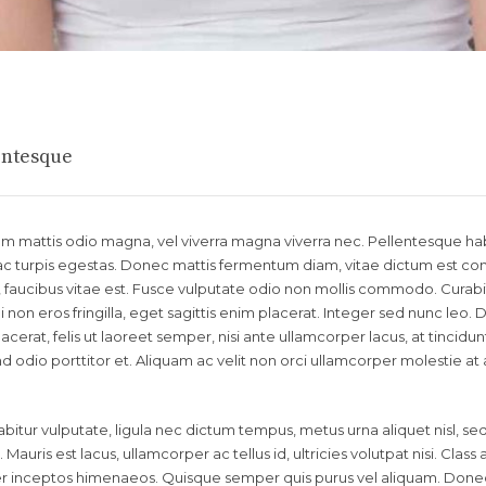
entesque
llam mattis odio magna, vel viverra magna viverra nec. Pellentesque ha
c turpis egestas. Donec mattis fermentum diam, vitae dictum est conva
aucibus vitae est. Fusce vulputate odio non mollis commodo. Curabi
 non eros fringilla, eget sagittis enim placerat. Integer sed nunc leo.
 placerat, felis ut laoreet semper, nisi ante ullamcorper lacus, at tincidunt
end odio porttitor et. Aliquam ac velit non orci ullamcorper molestie at
bitur vulputate, ligula nec dictum tempus, metus urna aliquet nisl, se
 Mauris est lacus, ullamcorper ac tellus id, ultricies volutpat nisi. Class
 per inceptos himenaeos. Quisque semper quis purus vel aliquam. Done