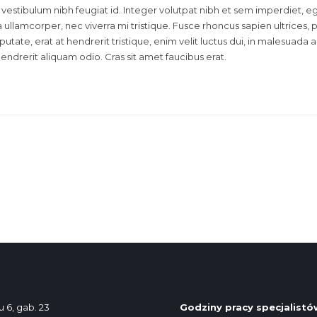
id vestibulum nibh feugiat id. Integer volutpat nibh et sem imperdiet, e
llamcorper, nec viverra mi tristique. Fusce rhoncus sapien ultrices, p
lputate, erat at hendrerit tristique, enim velit luctus dui, in malesuada
hendrerit aliquam odio. Cras sit amet faucibus erat.
lu 6, gab. 23
Godziny
pracy
specjalistó